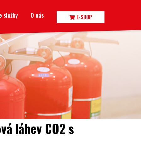
e služby
O nás
E-SHOP
ová láhev CO2 s