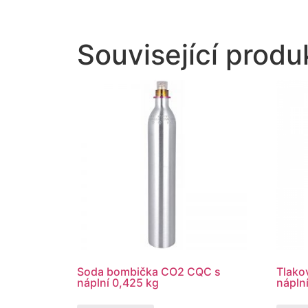
Související produ
Soda bombička CO2 CQC s
Tlako
náplní 0,425 kg
náplní