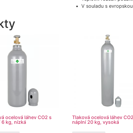
V souladu s evropsko
kty
vá ocelová láhev CO2 s
Tlaková ocelová láhev CO2
 6 kg, nízká
náplní 20 kg, vysoká