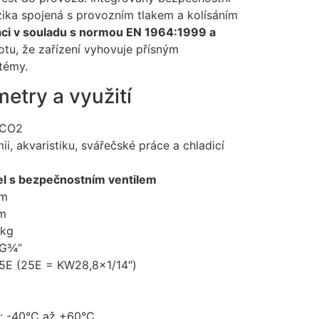
rizika spojená s provozním tlakem a kolísáním
kaci v souladu s normou EN 1964:1999 a
otu, že zařízení vyhovuje přísným
témy.
etry a využití
 CO2
i, akvaristiku, svářečské práce a chladicí
el s bezpečnostním ventilem
mm
mm
 kg
: G¾“
 25E (25E = KW28,8×1/14″)
í: -40°C až +60°C