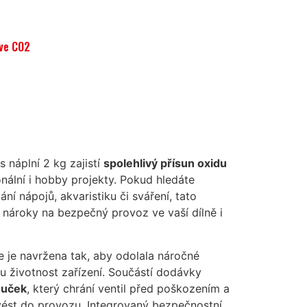
hve CO2
 náplní 2 kg zajistí
spolehlivý přísun oxidu
nální i hobby projekty. Pokud hledáte
í nápojů, akvaristiku či sváření, tato
 nároky na bezpečný provoz ve vaší dílně i
 je navržena tak, aby odolala náročné
ou životnost zařízení. Součástí dodávky
ouček
, který chrání ventil před poškozením a
ést do provozu. Integrovaný bezpečnostní