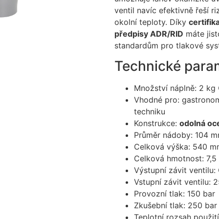
ventil navíc efektivně řeší 
okolní teploty. Díky
certifi
předpisy ADR/RID
máte jist
standardům pro tlakové sys
Technické param
Množství náplně: 2 kg
Vhodné pro: gastronomi
techniku
Konstrukce:
odolná oc
Průměr nádoby: 104 
Celková výška: 540 
Celková hmotnost: 7,5
Výstupní závit ventilu
Vstupní závit ventilu:
Provozní tlak: 150 bar
Zkušební tlak: 250 bar
Teplotní rozsah použit