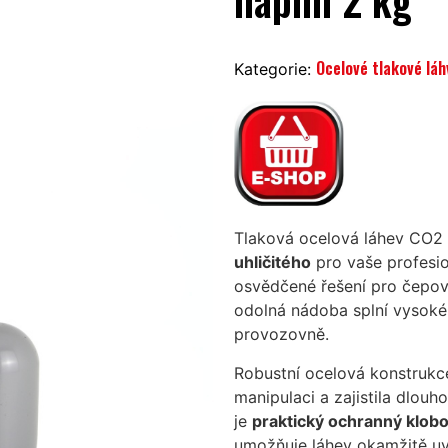
náplní 2 kg
Ocelové tlakové lá
Kategorie:
Tlaková ocelová láhev CO2 s
uhličitého
pro vaše profesio
osvědčené řešení pro čepován
odolná nádoba splní vysoké
provozovně.
Robustní ocelová konstrukce
manipulaci a zajistila dlouh
je
praktický ochranný klob
umožňuje láhev okamžitě uv