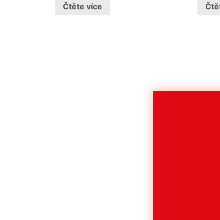
Čtěte více
Čtě