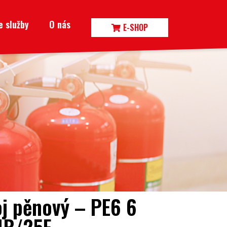
e služby
O nás
E-SHOP
oj pěnový – PE6 6