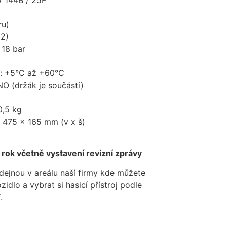
ru)
N2)
 18 bar
tí: +5°C až +60°C
NO (držák je součástí)
0,5 kg
: 475 x 165 mm (v x š)
1 rok včetně vystavení revizní zprávy
jnou v areálu naší firmy kde můžete
dlo a vybrat si hasicí přístroj podle
.