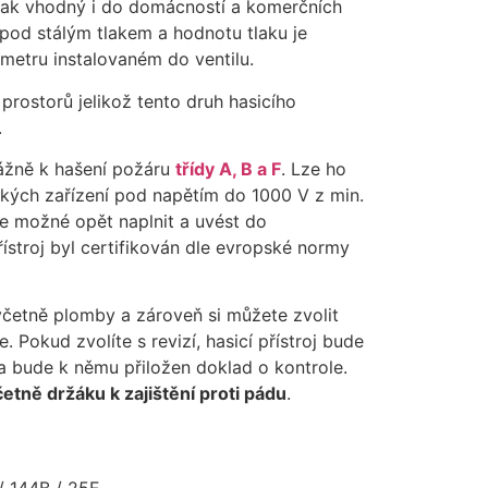
šak vhodný i do domácností a komerčních
 pod stálým tlakem a hodnotu tlaku je
etru instalovaném do ventilu.
rostorů jelikož tento druh hasicího
.
evážně k hašení požáru
třídy A, B a F
. Lze ho
ických zařízení pod napětím do 1000 V z min.
 je možné opět naplnit a uvést do
stroj byl certifikován dle evropské normy
 včetně plomby a zároveň si můžete zvolit
e. Pokud zvolíte s revizí, hasicí přístroj bude
a bude k němu přiložen doklad o kontrole.
četně držáku k zajištění proti pádu
.
/ 144B / 25F