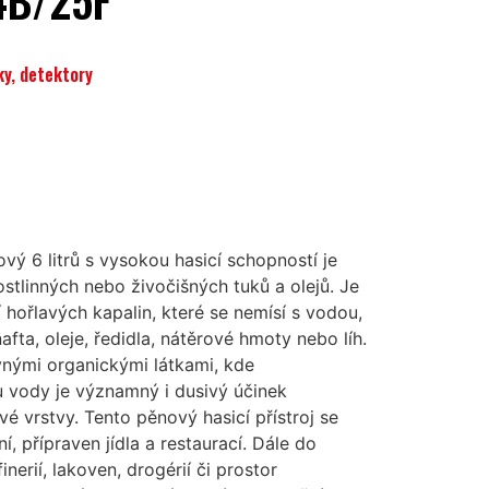
44B/25F
ky, detektory
ový 6 litrů s vysokou hasicí schopností je
stlinných nebo živočišných tuků a olejů. Je
 hořlavých kapalin, které se nemísí s vodou,
afta, oleje, ředidla, nátěrové hmoty nebo líh.
evnými organickými látkami, kde
 vody je významný i dusivý účinek
 vrstvy. Tento pěnový hasicí přístroj se
, přípraven jídla a restaurací. Dále do
inerií, lakoven, drogérií či prostor