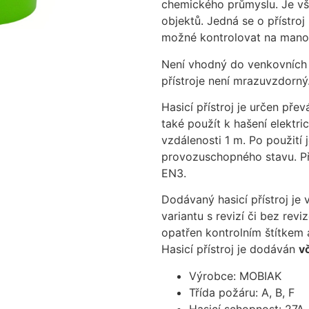
chemického průmyslu. Je v
objektů. Jedná se o přístroj
možné kontrolovat na manom
Není vhodný do venkovních p
přístroje není mrazuvzdorný
Hasicí přístroj je určen př
také použít k hašení elektr
vzdálenosti 1 m. Po použití
provozuschopného stavu. Pří
EN3.
Dodávaný hasicí přístroj je
variantu s revizí či bez reviz
opatřen kontrolním štítkem 
Hasicí přístroj je dodáván
v
Výrobce: MOBIAK
Třída požáru: A, B, F
Hasicí schopnost: 27A 