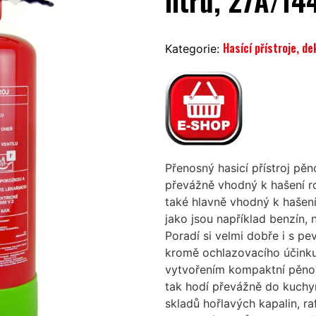
litrů, 27A/1
Hasící přístroje, de
Kategorie:
Přenosný hasicí přístroj pěn
převážně vhodný k hašení ro
také hlavně vhodný k hašení
jako jsou například benzín, n
Poradí si velmi dobře i s p
kromě ochlazovacího účinku
vytvořením kompaktní pěnové
tak hodí převážně do kuchyní
skladů hořlavých kapalin, raf