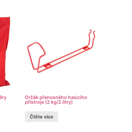
ěry
Držák přenosného hasicího
přístroje (2 kg/2 litry)
Čtěte více