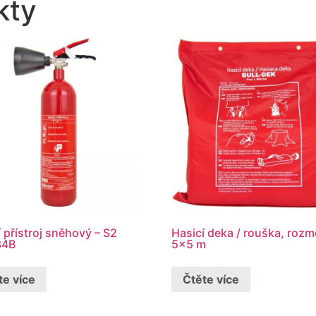
kty
 přístroj sněhový – S2
Hasicí deka / rouška, rozm
34B
5×5 m
te více
Čtěte více