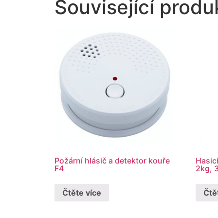
Související produ
Požární hlásič a detektor kouře
Hasicí
F4
2kg, 
Čtěte více
Čtě